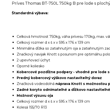
Príves Thomas BT-750L 750kg B pre lode s ploc
Štandardná výbava:
Celková hmotnosť 750kg, váha prívesu 170kg, max. v
Celkový rozmer d x š x v 595 x 176 x 139 cm
Minimálna dĺžka so zatiahnutým oja a zatiahnutým 
Značkový navijak Knott s posunom pre optimálnu pol
2 upevňovací úchyt
Oporné koliesko
Kobercové pozdĺžne podpery - vhodné pre lode 
Predný kobercový výškovo nastaviteľný doraz
Značková vodeodolná
náprava Knott s možnosťou 
Zadné koryto odnímateľné a dĺžkovo nastaviteľn
Možnosť výsuvu oja
Celkový rozmer d x š x v 595 x 176 x 139 cm
Kolesá 155/70 R13