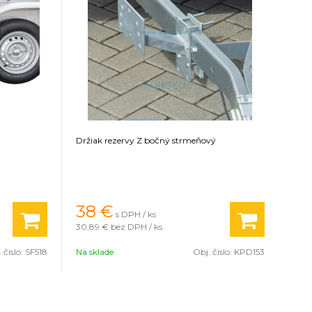
Držiak rezervy Z bočný strmeňový
38
€
s DPH / ks
30,89 €
bez DPH / ks
 čislo:
SF518
Na sklade
Obj. čislo:
KPD153