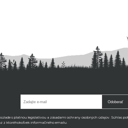
Odoberať
úlade s platnou legislatívou a zásadami ochrany osobných údajov. Súhlas po
az z ktoréhokoľvek informačného emailu.