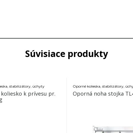
Súvisiace produkty
eska, stabilizátory, úchyty
Oporné kolieska, stabilizátory, úch
koliesko k prívesu pr.
Oporná no
g