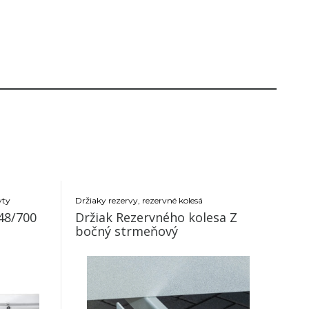
yty
Držiaky rezervy, rezervné kolesá
ha stojka TL48/700
Držiak Rezervného kolesa Z
bočný strmeňový