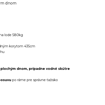
hým dnom
áha lode 580kg
zadným korytom 435cm
ohu
s plochým dnom, prípadne vodné skútre
posuvu
po ráme pre správne ťažisko
é