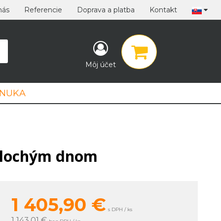
nás
Referencie
Doprava a platba
Kontakt
Môj účet
ONUKA
 plochým dnom
1 405,90
€
s DPH / ks
1 143,01 €