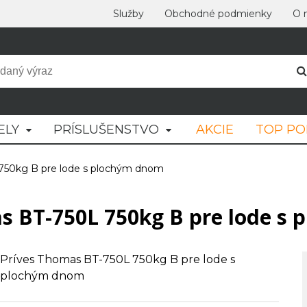
Služby
Obchodné podmienky
O 
ELY
PRÍSLUŠENSTVO
AKCIE
TOP P
750kg B pre lode s plochým dnom
s BT-750L 750kg B pre lode s
Príves Thomas BT-750L 750kg B pre lode s
plochým dnom