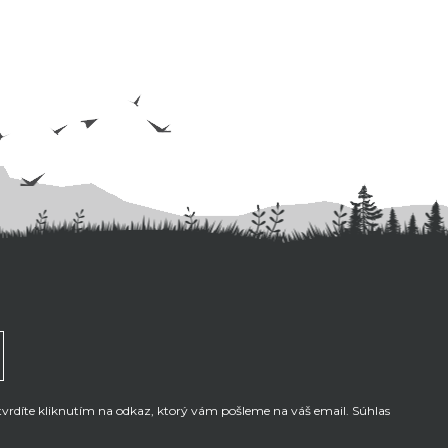
tvrdíte kliknutím na odkaz, ktorý vám pošleme na váš email. Súhlas