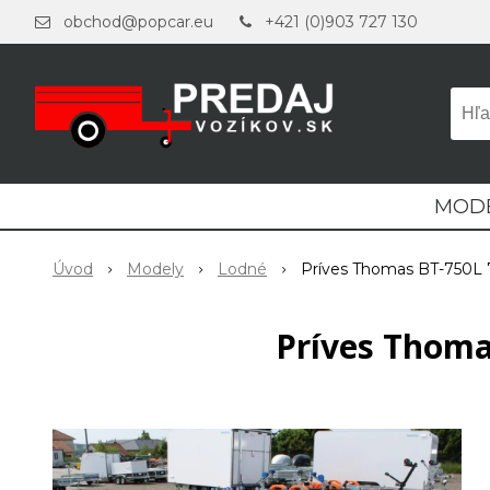
obchod@popcar.eu
+421 (0)903 727 130
MOD
Úvod
Modely
Lodné
Príves Thomas BT-750L 
Príves Thoma