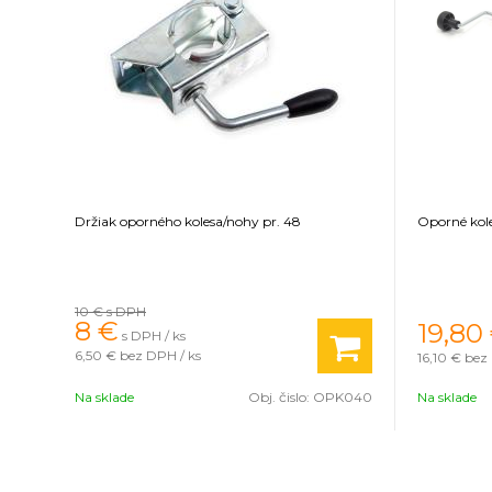
Držiak oporného kolesa/nohy pr. 48
Oporné kole
10 €
s DPH
8
€
19,80
s DPH / ks
6,50 €
bez DPH / ks
16,10 €
bez 
Na sklade
Obj. čislo:
OPK040
Na sklade