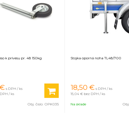
so k prívesu pr. 48 150kg
Stojka oporná noha TL48/700
€
18,50
€
s DPH / ks
s DPH / ks
DPH / ks
15,04 €
bez DPH / ks
Obj. čislo:
OPK035
Na sklade
Obj.