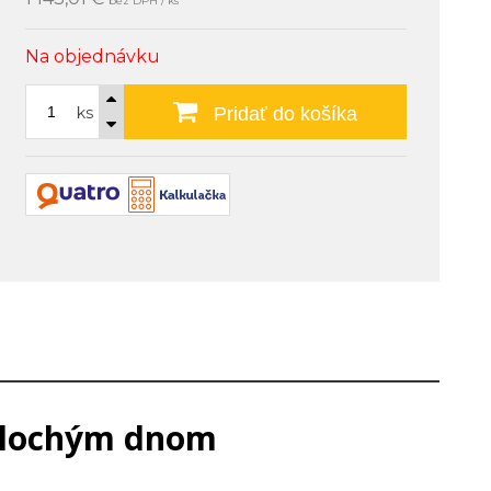
bez DPH / ks
Na objednávku
ks
Pridať do košíka
 plochým dnom