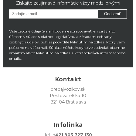
Získajte zaujímavé informácie vždy medzi prvými
Odoberať
Vaše osobné údaje (email) budeme spracovávať len za týmto
účelom v súlade s platnou legislatívou a zásadami ochrany
osobných údajov. Súhlas potvrdíte kliknutím na odkaz, ktorý vám
pošleme na váš email. Súhlas môžete kedykoľvek odvolať písomne,
emailom alebo kliknutím na odkaz z ktoréhokoľvek informačného
emailu.
Kontakt
predajvozikov.sk
Pestovateľská 10
821 04 Bratislava
Infolinka
Tel.:
+421 903 727 130