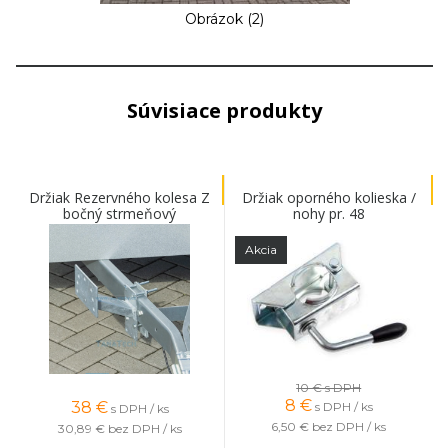
Obrázok (2)
Súvisiace produkty
Držiak Rezervného kolesa Z
Držiak oporného kolieska /
bočný strmeňový
nohy pr. 48
Akcia
10 €
s DPH
8
€
38
€
s DPH / ks
s DPH / ks
6,50 €
bez DPH / ks
30,89 €
bez DPH / ks