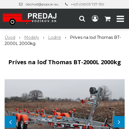
obchod@popcar.eu
+421 (0)903 727 130
Úvod
Modely
Lodné
Príves na loď Thomas BT-
2000L 2000kg
Príves na loď Thomas BT-2000L 2000kg