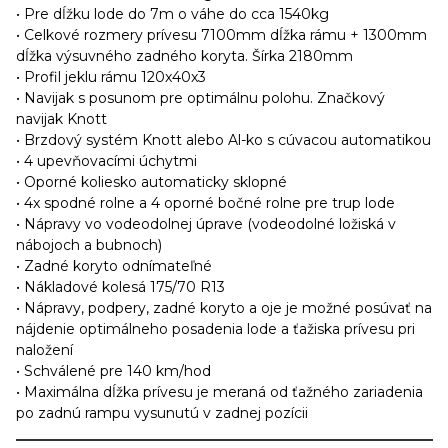
• Pre dĺžku lode do 7m o váhe do cca 1540kg
• Celkové rozmery prívesu 7100mm dĺžka rámu + 1300mm
dĺžka výsuvného zadného koryta. Šírka 2180mm
• Profil jeklu rámu 120x40x3
• Navijak s posunom pre optimálnu polohu. Značkový
navijak Knott
• Brzdový systém Knott alebo Al-ko s cúvacou automatikou
• 4 upevňovacími úchytmi
• Oporné koliesko automaticky sklopné
• 4x spodné rolne a 4 oporné bočné rolne pre trup lode
• Nápravy vo vodeodolnej úprave (vodeodolné ložiská v
nábojoch a bubnoch)
• Zadné koryto odnímateľné
• Nákladové kolesá 175/70 R13
• Nápravy, podpery, zadné koryto a oje je možné posúvať na
nájdenie optimálneho posadenia lode a ťažiska prívesu pri
naložení
• Schválené pre 140 km/hod
• Maximálna dĺžka prívesu je meraná od ťažného zariadenia
po zadnú rampu vysunutú v zadnej pozícii