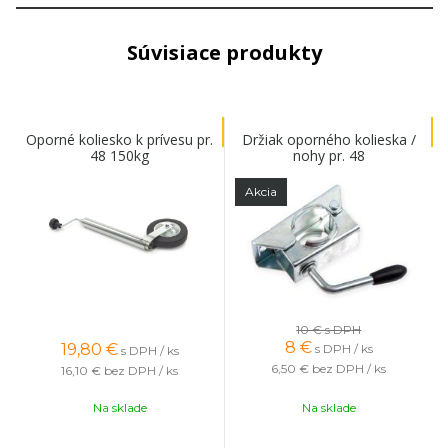
Súvisiace produkty
Oporné koliesko k prívesu pr.
Držiak oporného kolieska /
48 150kg
nohy pr. 48
Akcia
10 €
s DPH
8
€
19,80
€
s DPH / ks
s DPH / ks
6,50 €
bez DPH / ks
16,10 €
bez DPH / ks
Na sklade
Na sklade