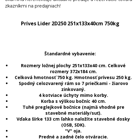
zkazníkmi na predajniach!
Príves Lider 2D250 251x133x40cm 750kg
Štandardné vybavenie:
Rozmery ložnej plochy 251x133x40 cm. Celkové
rozmery 372x184 cm.
Celková hmotnosť 750 kg. Hmotnosť prívesu 250 kg.
Spodný celozvarený rám so 7 priečkami - žiarovo
zinkovaný.
4 kotviace úchyty mimo korby.
Korba s výškou bočníc 40 cm.
Tuhé preglejkové bočnice (najmä vhodné pre
stavebné materiály/suť).
Vďaka šírke 133 cm ľahko naložíte stavebné dosky
(OSB, SDK).
"V" oja.
Predné a zadné čelo otváracie.