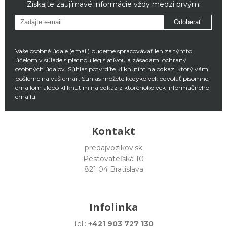
Získajte zaujímavé informácie vždy medzi prvými
Odoberať
Vaše osobné údaje (email) budeme spracovávať len za týmto
účelom v súlade s platnou legislatívou a zásadami ochrany
osobných údajov. Súhlas potvrdíte kliknutím na odkaz, ktorý vám
pošleme na váš email. Súhlas môžete kedykoľvek odvolať písomne,
emailom alebo kliknutím na odkaz z ktoréhokoľvek informačného
emailu.
Kontakt
predajvozikov.sk
Pestovateľská 10
821 04 Bratislava
Infolinka
Tel.:
+421 903 727 130