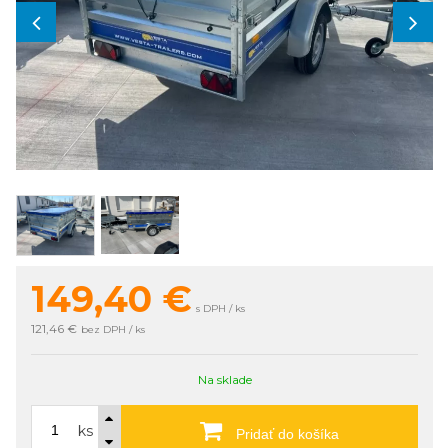
149,40
€
s DPH / ks
121,46 €
bez DPH / ks
Na sklade
ks
Pridať do košíka