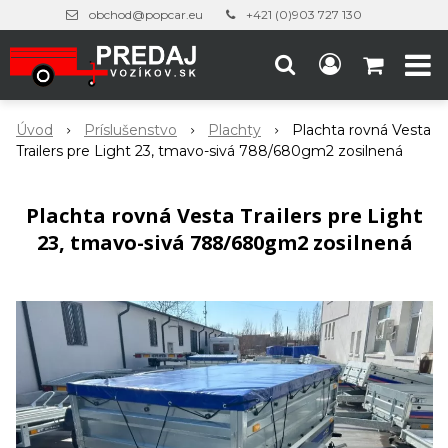
obchod@popcar.eu
+421 (0)903 727 130
Úvod
Príslušenstvo
Plachty
Plachta rovná Vesta
Trailers pre Light 23, tmavo-sivá 788/680gm2 zosilnená
Plachta rovná Vesta Trailers pre Light
23, tmavo-sivá 788/680gm2 zosilnená