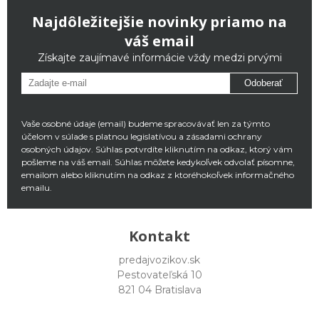
Najdôležitejšie novinky priamo na
váš email
Získajte zaujímavé informácie vždy medzi prvými
Odoberať
Vaše osobné údaje (email) budeme spracovávať len za týmto
účelom v súlade s platnou legislatívou a zásadami ochrany
osobných údajov. Súhlas potvrdíte kliknutím na odkaz, ktorý vám
pošleme na váš email. Súhlas môžete kedykoľvek odvolať písomne,
emailom alebo kliknutím na odkaz z ktoréhokoľvek informačného
emailu.
Kontakt
predajvozikov.sk
Pestovateľská 10
821 04 Bratislava