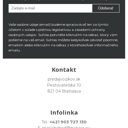
Odoberať
Vaše osobné údaje (email) budeme spracovávať len za týmto
účelom v súlade s platnou legislatívou a zásadami ochrany
osobných údajov. Súhlas potvrdíte kliknutím na odkaz, ktorý vám
pošleme na váš email. Súhlas môžete kedykoľvek odvolať písomne,
emailom alebo kliknutím na odkaz z ktoréhokoľvek informačného
emailu.
Kontakt
predajvozikov.sk
Pestovateľská 10
821 04 Bratislava
Infolinka
Tel.:
+421 903 727 130
E-mail:
obchod@popcar.eu