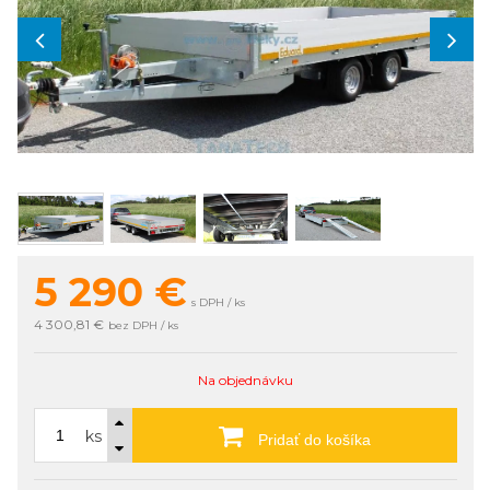
5 290
€
s DPH / ks
4 300,81 €
bez DPH / ks
Na objednávku
ks
Pridať do košíka