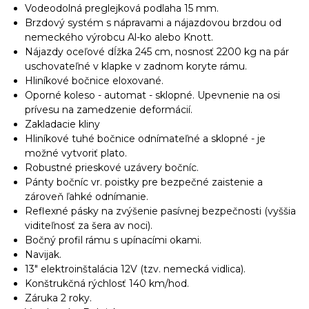
Vodeodolná preglejková podlaha 15 mm.
Brzdový systém s nápravami a nájazdovou brzdou od
nemeckého výrobcu Al-ko alebo Knott.
Nájazdy oceľové dĺžka 245 cm, nosnosť 2200 kg na pár
uschovateľné v klapke v zadnom koryte rámu.
Hliníkové bočnice eloxované.
Oporné koleso - automat - sklopné. Upevnenie na osi
prívesu na zamedzenie deformácií.
Zakladacie kliny
Hliníkové tuhé bočnice odnímateľné a sklopné - je
možné vytvoriť plato.
Robustné prieskové uzávery bočníc.
Pánty bočníc vr. poistky pre bezpečné zaistenie a
zároveň ľahké odnímanie.
Reflexné pásky na zvýšenie pasívnej bezpečnosti (vyššia
viditeľnosť za šera av noci).
Bočný profil rámu s upínacími okami.
Navijak.
13" elektroinštalácia 12V (tzv. nemecká vidlica).
Konštrukčná rýchlosť 140 km/hod.
Záruka 2 roky.