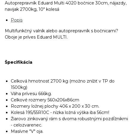
Autoprepravník Eduard Multi 4020 bočnice 30cm, nájazdy,
navijak 2700kg, 10" kolesá
Popis
Multifunkčný valník alebo autoprepravník s bočnicami?
Oboje je príves Eduard MULTI.
Špecifikácia
Celková hmotnosť 2700 kg (možno znížiť v TP do
1500kg)
Váha prívesu 666kg.
Celkové rozmery 560x206x86cm
Rozmery ložnej plochy 406 x 200 x 30 cm.
Kolesá 195/55R10C - nízka ložná výška iba 56cm!
Žiarovo zinkovaný rám s dvoma robustnými pozdĺžnikmi
- celozvarenec.
Masívne "V" oja.