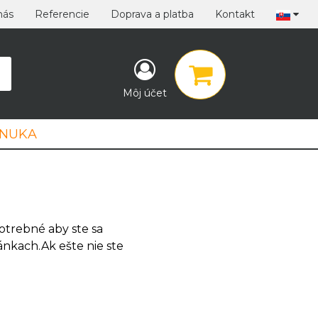
nás
Referencie
Doprava a platba
Kontakt
Môj účet
ONUKA
otrebné aby ste sa
ránkach.Ak ešte nie ste