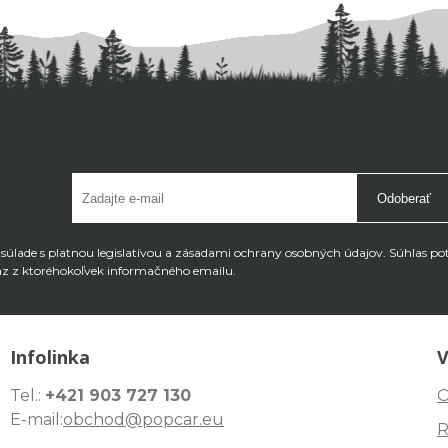
Odoberať
úlade s platnou legislatívou a zásadami ochrany osobných údajov. Súhlas po
az z ktoréhokoľvek informačného emailu.
Infolinka
V
Tel.:
+421 903 727 130
O
E-mail:
obchod@popcar.eu
R