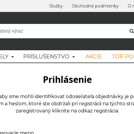
Služby
Obchodné podmienky
O 
ELY
PRÍSLUŠENSTVO
AKCIE
TOP P
Prihlásenie
aby sme mohli identifikovať odosielateľa objednávky je p
m a heslom, ktoré ste obdržali pri registrácii na týchto st
zaregistrovaný kliknite na odkaz registrácia.
lasovacie meno