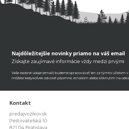
Najdôležitejšie novinky priamo na váš email
Získajte zaujímavé informácie vždy medzi prvými
Vaše osobné údaje (email) budeme spracovávať len za týmto účelom v s
môžete kedykoľvek odvolať písomne, emailom alebo kliknutím na odk
Kontakt
predajvozikov.sk
Pestovateľská 10
821 04 Bratislava