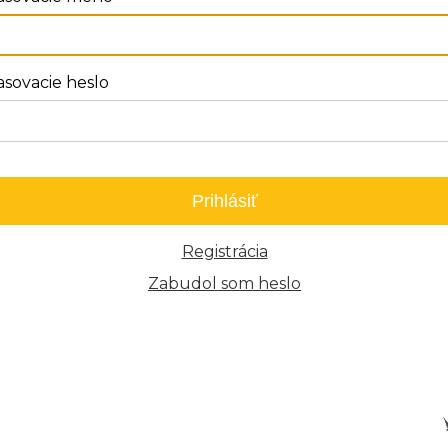
asovacie heslo
Prihlásiť
Registrácia
Zabudol som heslo