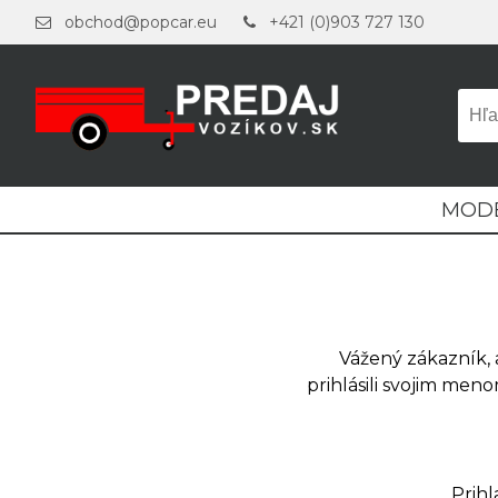
obchod@popcar.eu
+421 (0)903 727 130
MOD
Vážený zákazník, 
prihlásili svojim meno
Prih